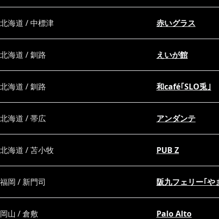
北海道 / 中標津
赤いグラス
北海道 / 釧路
えいが館
北海道 / 釧路
和café｢SLO兎｣
北海道 / 帯広
アンダンテ
北海道 / 苫小牧
PUB Z
福岡 / 新門司
阪九フェリー｢や
岡山 / 倉敷
Palo Alto