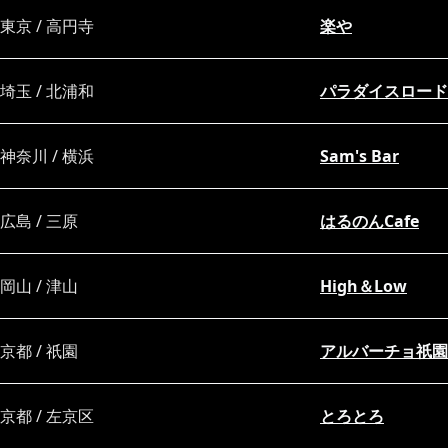
東京 / 高円寺
楽や
埼玉 / 北浦和
パラダイスロード
神奈川 / 横浜
Sam's Bar
広島 / 三原
はるのんCafe
岡山 / 津山
High＆Low
京都 / 祇園
アルバーチョ祇園
京都 / 左京区
とろとろ