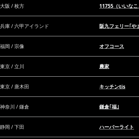
大阪 / 枚方
11755（いいな
兵庫 / 六甲アイランド
阪九フェリー｢や
福岡 / 宗像
オフコース
東京 / 立川
農家
東京 / 唐木田
キッチンtis
神奈川 / 鎌倉
鎌倉｢福｣
静岡 / 下田
ハーバーライト