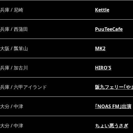
兵庫 / 尼崎
Kettle
兵庫 / 西蒲田
PuuTeeCafe
大阪 / 瓢箪山
MK2
兵庫 / 加古川
HIRO'S
兵庫 / 六甲アイランド
阪九フェリー｢や
大分 / 中津
｢NOAS FM｣出演
大分 / 中津
ちょい悪うさぎ