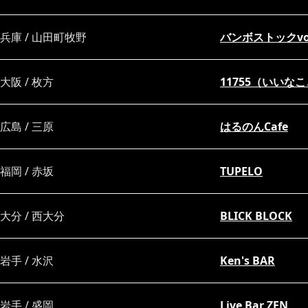
兵庫 / 山田町牧野
バンボストックvol
大阪 / 枚方
11755（いいな
広島 / 三原
はるのんCafe
福岡 / 赤坂
TUPELO
大分 / 西大分
BLICK BLOCK
岩手 / 水沢
Ken's BAR
岩手 / 盛岡
Live Bar ZEN